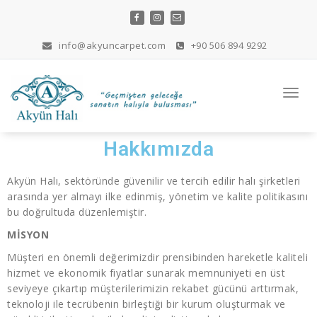
info@akyuncarpet.com
+90 506 894 9292
Navi
değişt
Hakkımızda
Akyün Halı, sektöründe güvenilir ve tercih edilir halı şirketleri
arasında yer almayı ilke edinmiş, yönetim ve kalite politikasını
bu doğrultuda düzenlemiştir.
MİSYON
Müşteri en önemli değerimizdir prensibinden hareketle kaliteli
hizmet ve ekonomik fiyatlar sunarak memnuniyeti en üst
seviyeye çıkartıp müşterilerimizin rekabet gücünü arttırmak,
teknoloji ile tecrübenin birleştiği bir kurum oluşturmak ve